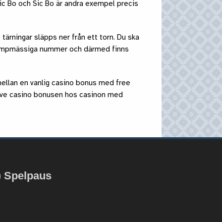
ic Bo och Sic Bo är andra exempel precis
tärningar släpps ner från ett torn. Du ska
 slumpmässiga nummer och därmed finns
 mellan en vanlig casino bonus med free
a live casino bonusen hos casinon med
Spelpaus