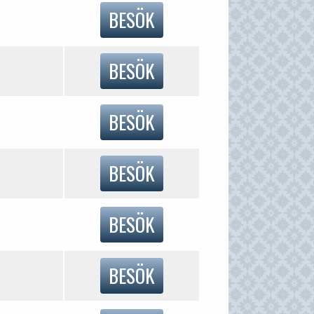
BESÖK
BESÖK
BESÖK
BESÖK
BESÖK
BESÖK