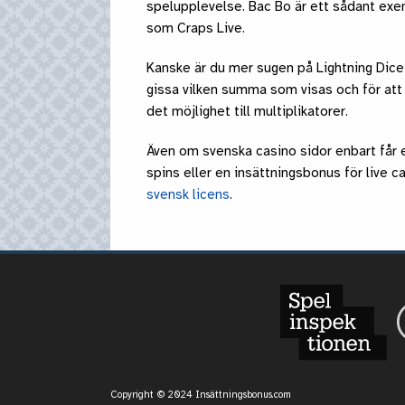
spelupplevelse. Bac Bo är ett sådant exe
som Craps Live.
Kanske är du mer sugen på Lightning Dice 
gissa vilken summa som visas och för at
det möjlighet till multiplikatorer.
Även om svenska casino sidor enbart får e
spins eller en insättningsbonus för live 
svensk licens
.
Copyright © 2024 Insättningsbonus.com