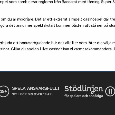
mpel som kombinerar reglerna från Baccarat med tärning. Super S
om du är nybörjare. Det är ett extremt simpelt casinospel där tre 
t göra det ännu mer spektakulärt kommer blixten att slå ner på
rbjuda ett bonuserbjudande blir det allt fler som låter dig välja
casinot. Gillar du spelen i live casinot kan vi varmt rekommender
SPELA ANSVARSFULLT
18+
SPEL FÖR DIG ÖVER 18 ÅR