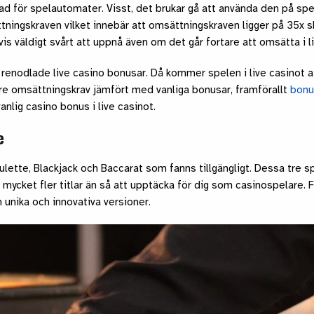
ad för spelautomater. Visst, det brukar gå att använda den på sp
ingskraven vilket innebär att omsättningskraven ligger på 35x 
tvis väldigt svårt att uppnå även om det går fortare att omsätta i 
ed renodlade live casino bonusar. Då kommer spelen i live casinot 
re omsättningskrav jämfört med vanliga bonusar, framförallt
bonu
nlig casino bonus i live casinot.
e
oulette, Blackjack och Baccarat som fanns tillgängligt. Dessa tre 
 mycket fler titlar än så att upptäcka för dig som casinospelare.
an unika och innovativa versioner.