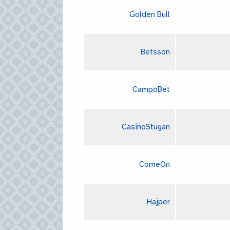
Golden Bull
Betsson
CampoBet
CasinoStugan
ComeOn
Hajper