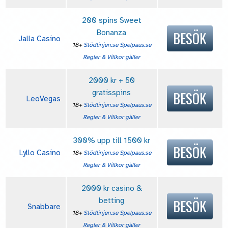
200 spins Sweet
Bonanza
BESÖK
Jalla Casino
18+
Stödlinjen.se
Spelpaus.se
Regler & Villkor gäller
2000 kr + 50
gratisspins
BESÖK
LeoVegas
18+
Stödlinjen.se
Spelpaus.se
Regler & Villkor gäller
300% upp till 1500 kr
BESÖK
Lyllo Casino
18+
Stödlinjen.se
Spelpaus.se
Regler & Villkor gäller
2000 kr casino &
betting
BESÖK
Snabbare
18+
Stödlinjen.se
Spelpaus.se
Regler & Villkor gäller