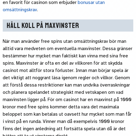
en favorit för casinon som erbjuder
bonusar utan
omsättningskrav
.
Håll koll på maxvinster
När man använder free spins utan omsättningskrav bör man
alltid vara medveten om eventuella maxvinster. Dessa gränser
bestämmer hur mycket man faktiskt kan vinna med sina free
spins. Maxvinster är ofta en del av villkoren för att skydda
casinot mot alltför stora förluster. Innan man börjar spela är
det viktigt att noggrant läsa igenom regler och villkor. Genom
att förstå dessa restriktioner kan man undvika överraskningar
och planera spelandet strategiskt med vetskapen om vad
maxvinsten ligger på. För om casinot har en maxvinst på 1000
kronor med free spins kommer detta vara det maximala
beloppet som kan betalas ut oavsett hur mycket som man får
i vinst på en runda. Vinner man då exempelvis 1000 kronor
finns det ingen anledning att fortsätta spela utan då är det