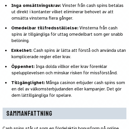
Inga omsättningskrav:
Vinster från cash spins betalas
ut direkt i kontanter vilket eliminerar behovet av att
omsätta vinsterna flera gånger.
Omedelbar tillfredsställelse:
Vinsterna från cash
spins är tillgängliga för uttag omedelbart som ger snabb
belöning.
Enkelhet:
Cash spins är lätta att förstå och använda utan
komplicerade regler eller krav.
Öppenhet:
Inga dolda villkor eller krav förenklar
spelupplevelsen och minskar risken för missförstånd.
Tillgänglighet:
Många casinon erbjuder cash spins som
en del av välkomsterbjudanden eller kampanjer. Det gör
dem lättillgängliga för spelare.
Sammanfattning
Cash spins står ut som en fördelaktig bonusform på online