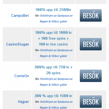
100% upp till 2500kr
BESÖK
CampoBet
18+
Stödlinjen.se
Spelpaus.se
Regler & Villkor gäller
100% upp till 1000 kr
+ 100 free spins +
BESÖK
CasinoStugan
100 kr live casino
18+
Stödlinjen.se
Spelpaus.se
Regler & Villkor gäller
300% upp till 750 kr +
20 spins
BESÖK
ComeOn
18+
Stödlinjen.se
Spelpaus.se
Regler & Villkor gäller
300 % upp till 1500 kr
BESÖK
Hajper
18+
Stödlinjen.se
Spelpaus.se
Regler & Villkor gäller