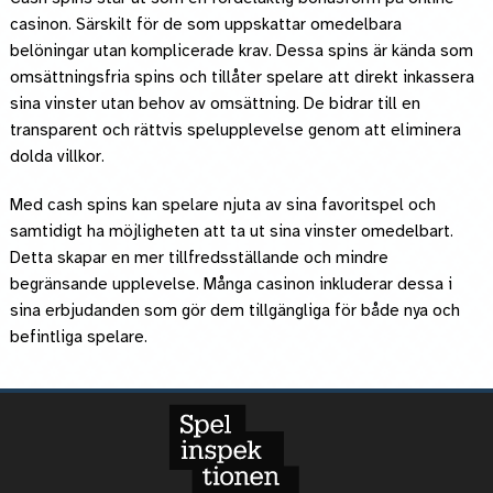
casinon. Särskilt för de som uppskattar omedelbara
belöningar utan komplicerade krav. Dessa spins är kända som
omsättningsfria spins och tillåter spelare att direkt inkassera
sina vinster utan behov av omsättning. De bidrar till en
transparent och rättvis spelupplevelse genom att eliminera
dolda villkor.
Med cash spins kan spelare njuta av sina favoritspel och
samtidigt ha möjligheten att ta ut sina vinster omedelbart.
Detta skapar en mer tillfredsställande och mindre
begränsande upplevelse. Många casinon inkluderar dessa i
sina erbjudanden som gör dem tillgängliga för både nya och
befintliga spelare.