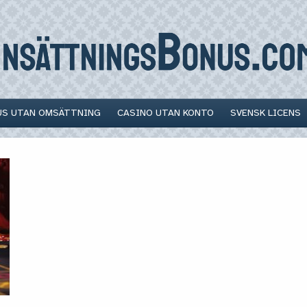
US UTAN OMSÄTTNING
CASINO UTAN KONTO
SVENSK LICENS