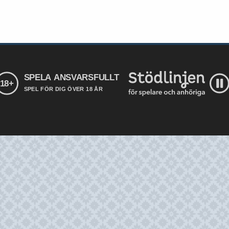
SPELA ANSVARSFULLT
18+
SPEL FÖR DIG ÖVER 18 ÅR