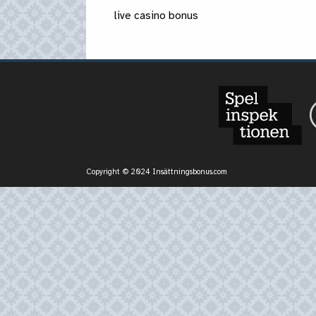
live casino bonus
Copyright © 2024 Insättningsbonus.com